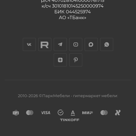
р/сч 40702810410000761715
к/сч 30101810145250000974
БИК 044525974
АО «ТБанк»
2010-2026 ©ПаркМебели - гипермаркет мебели: