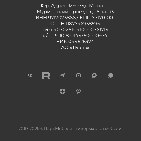
Юр. Адрес: 129075,г. Москва,
Мурманский проезд, д. 18, кв.33
ИНН 9717073866 / КПП 771701001
ОГРН 1187746958596
р/сч 40702810410000761715
к/сч 30101810145250000974
БИК 044525974
АО «ТБанк»
2010-2026 ©ПаркМебели - гипермаркет мебели: