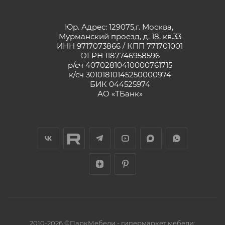
Юр. Адрес: 129075,г. Москва,
Мурманский проезд, д. 18, кв.33
ИНН 9717073866 / КПП 771701001
ОГРН 1187746958596
р/сч 40702810410000761715
к/сч 30101810145250000974
БИК 044525974
АО «ТБанк»
2010-2026 ©ПаркМебели - гипермаркет мебели: