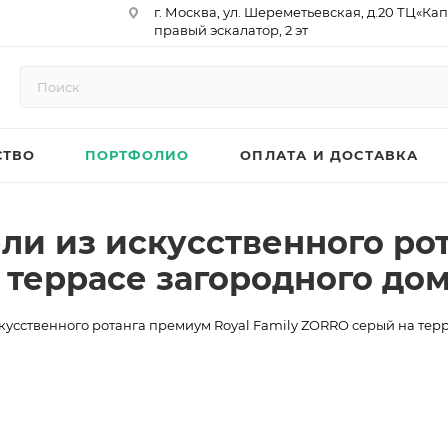
г. Москва, ул. Шереметьевская, д.20 ТЦ«Ка
правый эскалатор, 2 эт
Юр. Адрес: 129075,г. Москва,
Мурманский проезд, д. 18, кв.33
ИНН 9717073866 / КПП 771701001
ОГРН 1187746958596
СТВО
ПОРТФОЛИО
ОПЛАТА И ДОСТАВКА
р/сч 40702810410000761715
к/сч 30101810145250000974
БИК 044525974
АО «ТБанк»
ли из искусственного ро
 террасе загородного до
кусственного ротанга премиум Royal Family ZORRO серый на тер