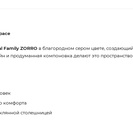
расе
al Family ZORRO
в благородном сером цвете, создающий
йн и продуманная компоновка делают это пространство
ловек
го комфорта
еклянной столешницей