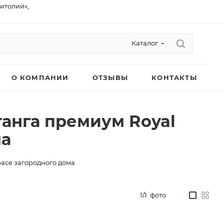
питолий»,
Каталог
О КОМПАНИИ
ОТЗЫВЫ
КОНТАКТЫ
танга премиум Royal
ма
расе загородного дома
1/1
фото
—