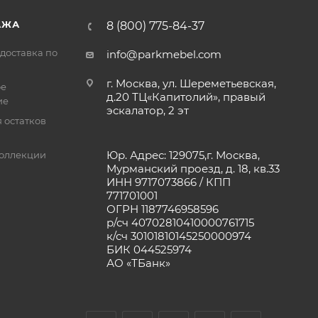
АЖА
8 (800) 775-84-37
доставка по
info@parkmebel.com
г. Москва, ул. Шереметьевская,
ое
д.20 ТЦ«Капитолий», правый
ие
эскалатор, 2 эт
 остатков
Юр. Адрес: 129075,г. Москва,
оллекции
Мурманский проезд, д. 18, кв.33
ИНН 9717073866 / КПП
771701001
ОГРН 1187746958596
р/сч 40702810410000761715
к/сч 30101810145250000974
БИК 044525974
АО «ТБанк»