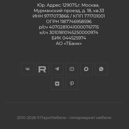
Юр. Адрес: 129075,г. Москва,
Мурманский проезд, д. 18, кв.33
ИНН 9717073866 / КПП 771701001
ОГРН 1187746958596
р/сч 40702810410000761715
к/сч 30101810145250000974
БИК 044525974
АО «ТБанк»
2010-2026 ©ПаркМебели - гипермаркет мебели: