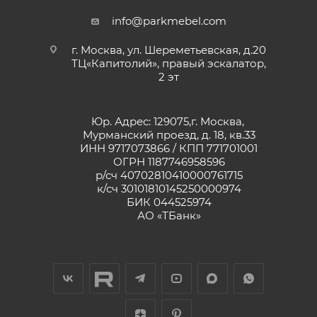
info@parkmebel.com
г. Москва, ул. Шереметьевская, д.20
ТЦ«Капитолий», правый эскалатор,
2 эт
Юр. Адрес: 129075,г. Москва,
Мурманский проезд, д. 18, кв.33
ИНН 9717073866 / КПП 771701001
ОГРН 1187746958596
р/сч 40702810410000761715
к/сч 30101810145250000974
БИК 044525974
АО «ТБанк»