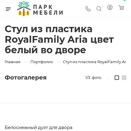
Стул из пластика
RoyalFamily Aria цвет
белый во дворе
—
—
Главная
Портфолио
Стул из пластика RoyalFamily Aria
Фотогалерея
1/3
фото
—
Белоснежный дуэт для двора