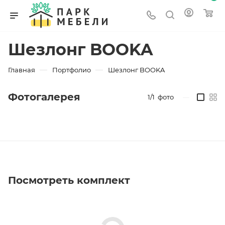
Шезлонг BOOKA
—
—
Главная
Портфолио
Шезлонг BOOKA
Фотогалерея
1/1
фото
—
Посмотреть комплект