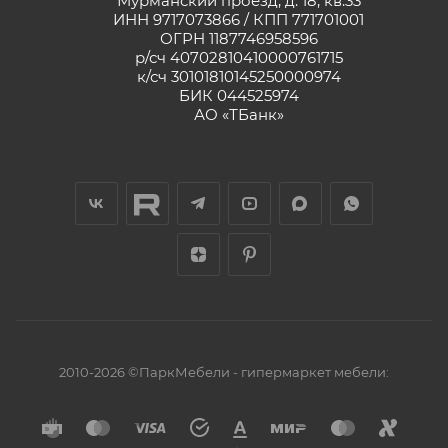
Мурманский проезд, д. 18, кв.33
ИНН 9717073866 / КПП 771701001
ОГРН 1187746958596
р/сч 40702810410000761715
к/сч 30101810145250000974
БИК 044525974
АО «ТБанк»
2010-2026 ©ПаркМебели - гипермаркет мебели: