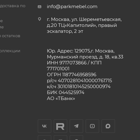
доставка по
info@parkmebel.com
г. Москва, ул. Шереметьевская,
ое
д.20 ТЦ«Капитолий», правый
ие
эскалатор, 2 эт
 остатков
Юр. Адрес: 129075,г. Москва,
оллекции
Мурманский проезд, д. 18, кв.33
ИНН 9717073866 / КПП
771701001
ОГРН 1187746958596
р/сч 40702810410000761715
к/сч 30101810145250000974
БИК 044525974
АО «ТБанк»