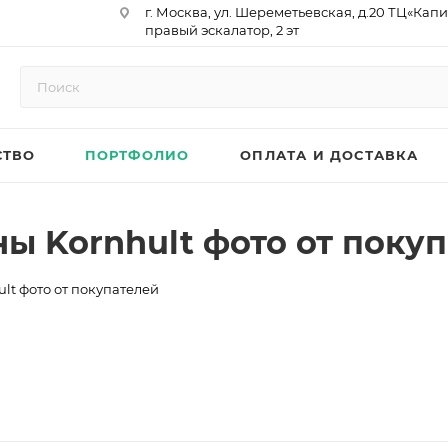
г. Москва, ул. Шереметьевская, д.20 ТЦ«Капи
правый эскалатор, 2 эт
Юр. Адрес: 129075,г. Москва,
Мурманский проезд, д. 18, кв.33
ИНН 9717073866 / КПП 771701001
ОГРН 1187746958596
СТВО
ПОРТФОЛИО
ОПЛАТА И ДОСТАВКА
р/сч 40702810410000761715
к/сч 30101810145250000974
БИК 044525974
АО «ТБанк»
ы Kornhult фото от поку
lt фото от покупателей