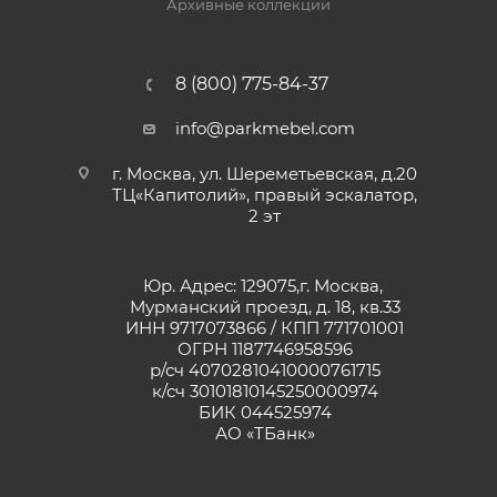
Архивные коллекции
8 (800) 775-84-37
info@parkmebel.com
г. Москва, ул. Шереметьевская, д.20
ТЦ«Капитолий», правый эскалатор,
2 эт
Юр. Адрес: 129075,г. Москва,
Мурманский проезд, д. 18, кв.33
ИНН 9717073866 / КПП 771701001
ОГРН 1187746958596
р/сч 40702810410000761715
к/сч 30101810145250000974
БИК 044525974
АО «ТБанк»