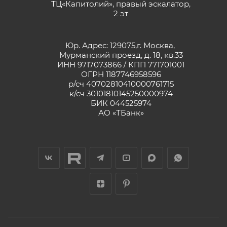
ТЦ«Капитолий», правый эскалатор,
2 эт
Юр. Адрес: 129075,г. Москва,
Мурманский проезд, д. 18, кв.33
ИНН 9717073866 / КПП 771701001
ОГРН 1187746958596
р/сч 40702810410000761715
к/сч 30101810145250000974
БИК 044525974
АО «ТБанк»