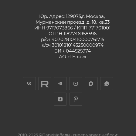
Юр. Адрес: 129075,г. Москва,
Мурманский проезд, д. 18, кв.33
ИНН 9717073866 / КПП 771701001
ОГРН 1187746958596
р/сч 40702810410000761715
к/сч 30101810145250000974
БИК 044525974
АО «ТБанк»
2010-2026 ©ПаркМебели - гипермаркет мебели: