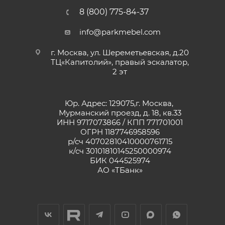
8 (800) 775-84-37
info@parkmebel.com
г. Москва, ул. Шереметьевская, д.20
ТЦ«Капитолий», правый эскалатор,
2 эт
Юр. Адрес: 129075,г. Москва,
Мурманский проезд, д. 18, кв.33
ИНН 9717073866 / КПП 771701001
ОГРН 1187746958596
р/сч 40702810410000761715
к/сч 30101810145250000974
БИК 044525974
АО «ТБанк»