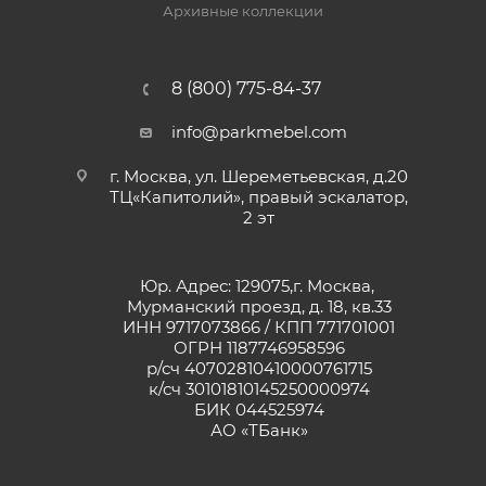
Архивные коллекции
8 (800) 775-84-37
info@parkmebel.com
г. Москва, ул. Шереметьевская, д.20
ТЦ«Капитолий», правый эскалатор,
2 эт
Юр. Адрес: 129075,г. Москва,
Мурманский проезд, д. 18, кв.33
ИНН 9717073866 / КПП 771701001
ОГРН 1187746958596
р/сч 40702810410000761715
к/сч 30101810145250000974
БИК 044525974
АО «ТБанк»