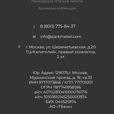
Ликвидация остатков мебели
Архивные коллекции
8 (800) 775-84-37
info@parkmebel.com
г. Москва, ул. Шереметьевская, д.20
ТЦ«Капитолий», правый эскалатор,
2 эт
Юр. Адрес: 129075,г. Москва,
Мурманский проезд, д. 18, кв.33
ИНН 9717073866 / КПП 771701001
ОГРН 1187746958596
р/сч 40702810410000761715
к/сч 30101810145250000974
БИК 044525974
АО «ТБанк»