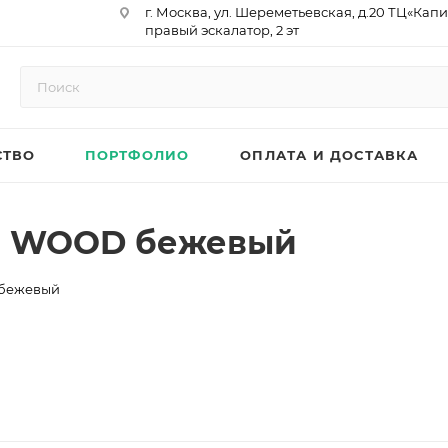
г. Москва, ул. Шереметьевская, д.20 ТЦ«Капи
правый эскалатор, 2 эт
Юр. Адрес: 129075,г. Москва,
Мурманский проезд, д. 18, кв.33
ИНН 9717073866 / КПП 771701001
ОГРН 1187746958596
СТВО
ПОРТФОЛИО
ОПЛАТА И ДОСТАВКА
р/сч 40702810410000761715
к/сч 30101810145250000974
БИК 044525974
АО «ТБанк»
RO WOOD бежевый
 бежевый