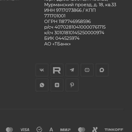
Мурманский проезд, д. 18, кв.33
ИНН 9717073866 / КПП
771701001
ОГРН 1187746958596
р/сч 40702810410000761715
к/сч 30101810145250000974
БИК 044525974
АО «ТБанк»