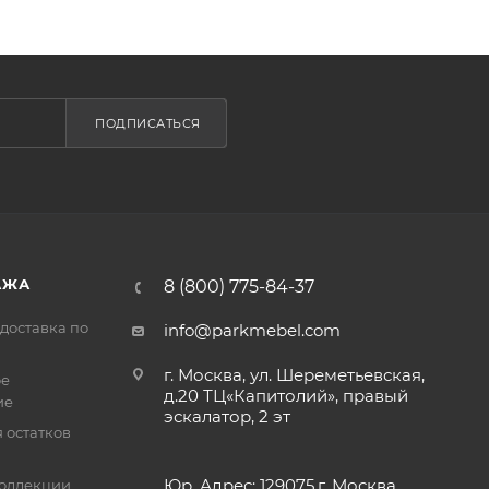
ПОДПИСАТЬСЯ
АЖА
8 (800) 775-84-37
доставка по
info@parkmebel.com
г. Москва, ул. Шереметьевская,
ое
д.20 ТЦ«Капитолий», правый
ие
эскалатор, 2 эт
 остатков
Юр. Адрес: 129075,г. Москва,
оллекции