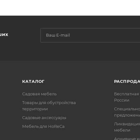
ших
КАТАЛОГ
РАСПРОД
Садовая мебель
Бесплатная 
России
Товары для обустройства
территории
Специальн
предложен
Садовые аксессуары
Ликвидация
Мебель для HoReCa
мебели
Архивные к