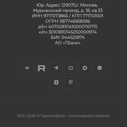
Юр. Адрес: 129075,г. Москва,
Мурманский проезд, д. 18, кв.33
ИНН 9717073866 / КПП 771701001
ОГРН 1187746958596
р/сч 40702810410000761715
к/сч 30101810145250000974
БИК 044525974
АО «ТБанк»
2010-2026 ©ПаркМебели - гипермаркет мебели: