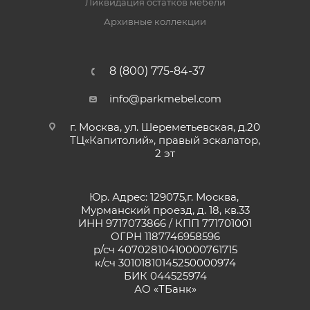
Ликвидация остатков мебели
Архивные коллекции
8 (800) 775-84-37
info@parkmebel.com
г. Москва, ул. Шереметьевская, д.20
ТЦ«Капитолий», правый эскалатор,
2 эт
Юр. Адрес: 129075,г. Москва,
Мурманский проезд, д. 18, кв.33
ИНН 9717073866 / КПП 771701001
ОГРН 1187746958596
р/сч 40702810410000761715
к/сч 30101810145250000974
БИК 044525974
АО «ТБанк»