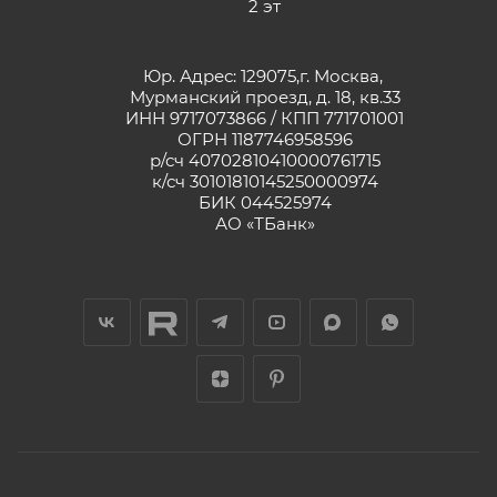
2 эт
Юр. Адрес: 129075,г. Москва,
Мурманский проезд, д. 18, кв.33
ИНН 9717073866 / КПП 771701001
ОГРН 1187746958596
р/сч 40702810410000761715
к/сч 30101810145250000974
БИК 044525974
АО «ТБанк»