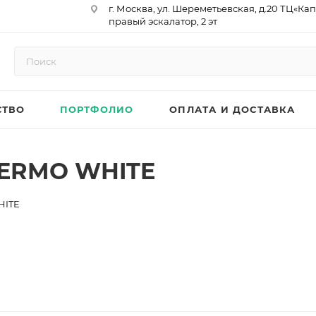
г. Москва, ул. Шереметьевская, д.20 ТЦ«Ка
правый эскалатор, 2 эт
Юр. Адрес: 129075,г. Москва,
Мурманский проезд, д. 18, кв.33
ИНН 9717073866 / КПП 771701001
ОГРН 1187746958596
СТВО
ПОРТФОЛИО
ОПЛАТА И ДОСТАВКА
р/сч 40702810410000761715
к/сч 30101810145250000974
БИК 044525974
АО «ТБанк»
LERMO WHITE
HITE