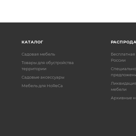
КАТАЛОГ
РАСПРОД
Садовая мебель
Бесплатная 
России
Товары для обустройства
территории
Специальн
предложен
Садовые аксессуары
Ликвидация
Мебель для HoReCa
мебели
Архивные к