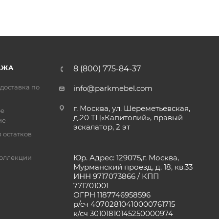
АЖА
8 (800) 775-84-37
доставка по
info@parkmebel.com
г. Москва, ул. Шереметьевская,
ое
д.20 ТЦ«Капитолий», правый
ие
эскалатор, 2 эт
 остатков
Юр. Адрес: 129075,г. Москва,
оллекции
Мурманский проезд, д. 18, кв.33
ИНН 9717073866 / КПП
771701001
ОГРН 1187746958596
р/сч 40702810410000761715
к/сч 30101810145250000974