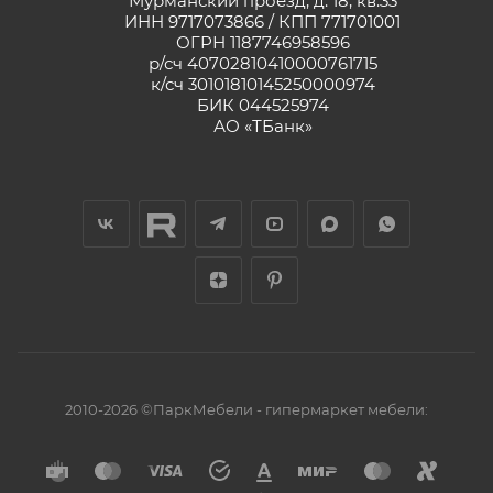
Мурманский проезд, д. 18, кв.33
ИНН 9717073866 / КПП 771701001
ОГРН 1187746958596
р/сч 40702810410000761715
к/сч 30101810145250000974
БИК 044525974
АО «ТБанк»
2010-2026 ©ПаркМебели - гипермаркет мебели: