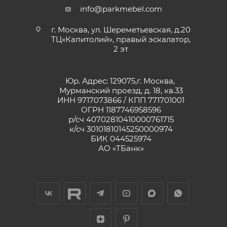
info@parkmebel.com
г. Москва, ул. Шереметьевская, д.20
ТЦ«Капитолий», правый эскалатор,
2 эт
Юр. Адрес: 129075,г. Москва,
Мурманский проезд, д. 18, кв.33
ИНН 9717073866 / КПП 771701001
ОГРН 1187746958596
р/сч 40702810410000761715
к/сч 30101810145250000974
БИК 044525974
АО «ТБанк»