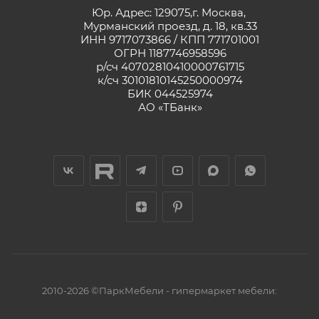
Юр. Адрес: 129075,г. Москва,
Мурманский проезд, д. 18, кв.33
ИНН 9717073866 / КПП 771701001
ОГРН 1187746958596
р/сч 40702810410000761715
к/сч 30101810145250000974
БИК 044525974
АО «ТБанк»
2010-2026 ©ПаркМебели - гипермаркет мебели: