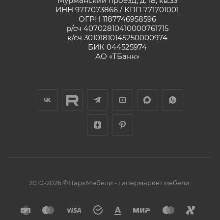
Мурманский проезд, д. 18, кв.33
ИНН 9717073866 / КПП 771701001
ОГРН 1187746958596
р/сч 40702810410000761715
к/сч 30101810145250000974
БИК 044525974
АО «ТБанк»
2010-2026 ©ПаркМебели - гипермаркет мебели: