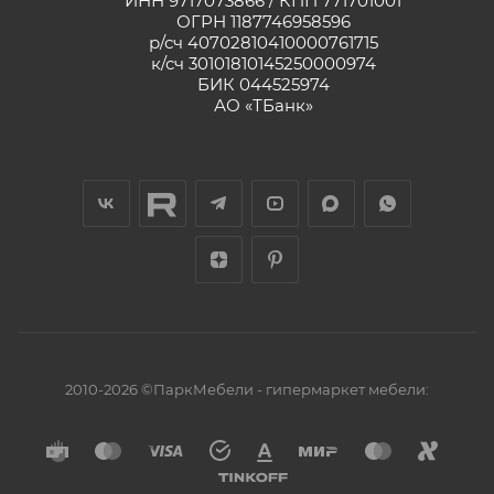
ИНН 9717073866 / КПП 771701001
ОГРН 1187746958596
р/сч 40702810410000761715
к/сч 30101810145250000974
БИК 044525974
АО «ТБанк»
2010-2026 ©ПаркМебели - гипермаркет мебели: