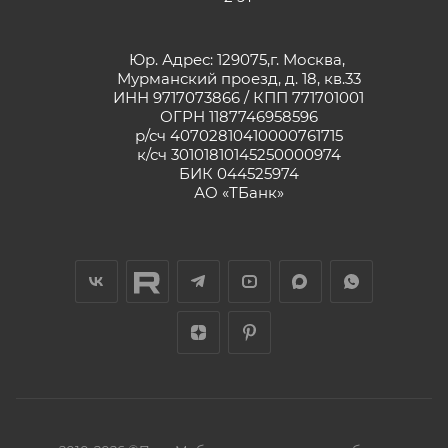
Юр. Адрес: 129075,г. Москва,
Мурманский проезд, д. 18, кв.33
ИНН 9717073866 / КПП 771701001
ОГРН 1187746958596
р/сч 40702810410000761715
к/сч 30101810145250000974
БИК 044525974
АО «ТБанк»