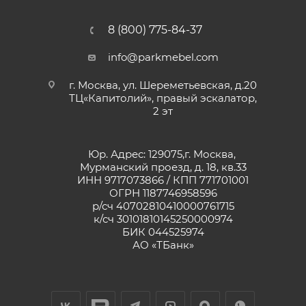
8 (800) 775-84-37
info@parkmebel.com
г. Москва, ул. Шереметьевская, д.20
ТЦ«Капитолий», правый эскалатор,
2 эт
Юр. Адрес: 129075,г. Москва,
Мурманский проезд, д. 18, кв.33
ИНН 9717073866 / КПП 771701001
ОГРН 1187746958596
р/сч 40702810410000761715
к/сч 30101810145250000974
БИК 044525974
АО «ТБанк»