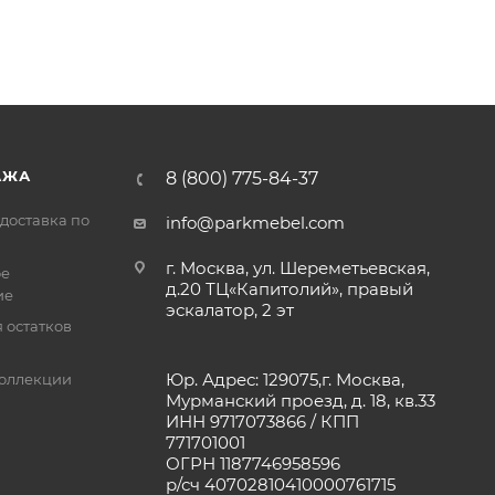
АЖА
8 (800) 775-84-37
доставка по
info@parkmebel.com
г. Москва, ул. Шереметьевская,
ое
д.20 ТЦ«Капитолий», правый
ие
эскалатор, 2 эт
 остатков
Юр. Адрес: 129075,г. Москва,
оллекции
Мурманский проезд, д. 18, кв.33
ИНН 9717073866 / КПП
771701001
ОГРН 1187746958596
р/сч 40702810410000761715