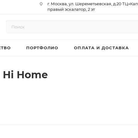
г. Москва, ул. Шереметьевская, д.20 ТЦ«Ка
правый эскалатор, 2 эт
Юр. Адрес: 129075,г. Москва,
Мурманский проезд, д. 18, кв.33
ИНН 9717073866 / КПП 771701001
ОГРН 1187746958596
СТВО
ПОРТФОЛИО
ОПЛАТА И ДОСТАВКА
р/сч 40702810410000761715
к/сч 30101810145250000974
БИК 044525974
АО «ТБанк»
 Hi Home