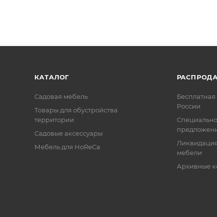
КАТАЛОГ
РАСПРОД
Садовая мебель
Бесплатная 
России
Товары для обустройства
территории
Специальн
предложен
Садовые аксессуары
Ликвидация
Мебель для HoReCa
мебели
Архивные к