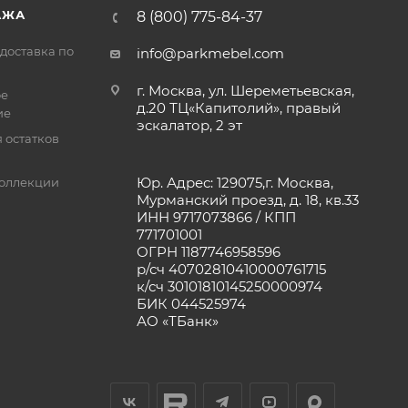
АЖА
8 (800) 775-84-37
доставка по
info@parkmebel.com
г. Москва, ул. Шереметьевская,
ое
д.20 ТЦ«Капитолий», правый
ие
эскалатор, 2 эт
 остатков
Юр. Адрес: 129075,г. Москва,
оллекции
Мурманский проезд, д. 18, кв.33
ИНН 9717073866 / КПП
771701001
ОГРН 1187746958596
р/сч 40702810410000761715
к/сч 30101810145250000974
БИК 044525974
АО «ТБанк»