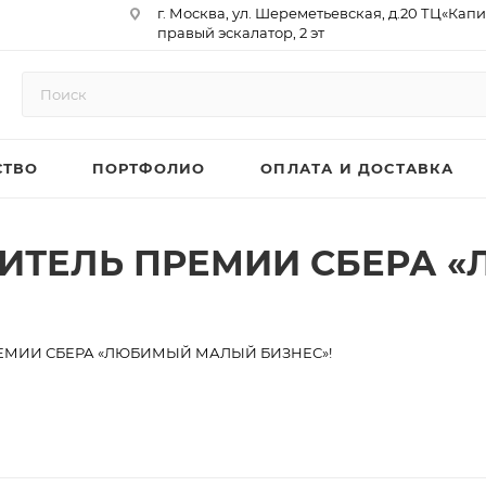
г. Москва, ул. Шереметьевская, д.20 ТЦ«Капи
правый эскалатор, 2 эт
Юр. Адрес: 129075,г. Москва,
Мурманский проезд, д. 18, кв.33
ИНН 9717073866 / КПП 771701001
ОГРН 1187746958596
СТВО
ПОРТФОЛИО
ОПЛАТА И ДОСТАВКА
р/сч 40702810410000761715
к/сч 30101810145250000974
БИК 044525974
АО «ТБанк»
ДИТЕЛЬ ПРЕМИИ СБЕРА
РЕМИИ СБЕРА «ЛЮБИМЫЙ МАЛЫЙ БИЗНЕС»!