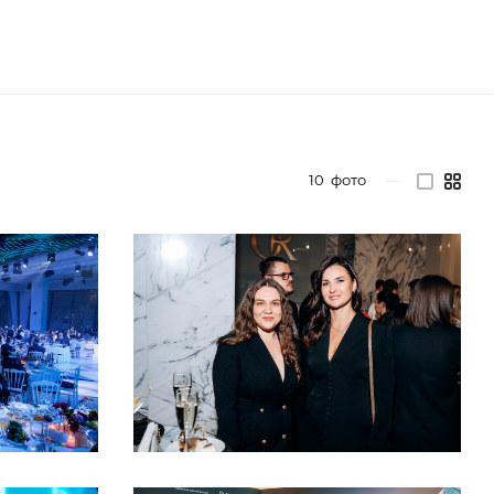
10
фото
—