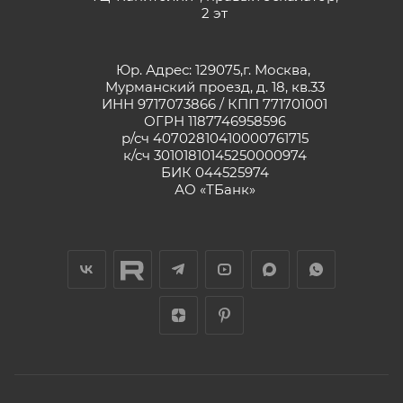
2 эт
Юр. Адрес: 129075,г. Москва,
Мурманский проезд, д. 18, кв.33
ИНН 9717073866 / КПП 771701001
ОГРН 1187746958596
р/сч 40702810410000761715
к/сч 30101810145250000974
БИК 044525974
АО «ТБанк»