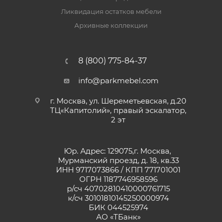
Ликвидация остатков мебели
Архивные коллекции
8 (800) 775-84-37
info@parkmebel.com
г. Москва, ул. Шереметьевская, д.20
ТЦ«Капитолий», правый эскалатор,
2 эт
Юр. Адрес: 129075,г. Москва,
Мурманский проезд, д. 18, кв.33
ИНН 9717073866 / КПП 771701001
ОГРН 1187746958596
р/сч 40702810410000761715
к/сч 30101810145250000974
БИК 044525974
АО «ТБанк»