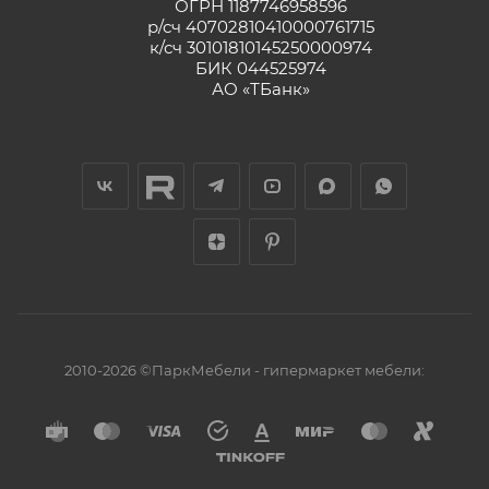
ОГРН 1187746958596
р/сч 40702810410000761715
к/сч 30101810145250000974
БИК 044525974
АО «ТБанк»
2010-2026 ©ПаркМебели - гипермаркет мебели: