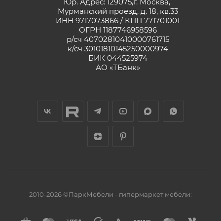
Юр. Адрес: 129075,г. Москва,
Мурманский проезд, д. 18, кв.33
ИНН 9717073866 / КПП 771701001
ОГРН 1187746958596
р/сч 40702810410000761715
к/сч 30101810145250000974
БИК 044525974
АО «ТБанк»
2010-2026 ©ПаркМебели - гипермаркет мебели: