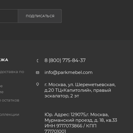
ПОДПИСАТЬСЯ
АЖА
8 (800) 775-84-37
доставка по
info@parkmebel.com
г. Москва, ул. Шереметьевская,
ое
д.20 ТЦ«Капитолий», правый
ие
эскалатор, 2 эт
 остатков
Юр. Адрес: 129075,г. Москва,
оллекции
Мурманский проезд, д. 18, кв.33
ИНН 9717073866 / КПП
771701001