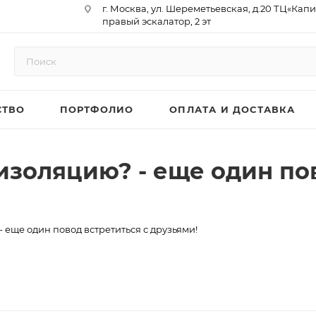
г. Москва, ул. Шереметьевская, д.20 ТЦ«Капи
правый эскалатор, 2 эт
Юр. Адрес: 129075,г. Москва,
Мурманский проезд, д. 18, кв.33
ИНН 9717073866 / КПП 771701001
ОГРН 1187746958596
СТВО
ПОРТФОЛИО
ОПЛАТА И ДОСТАВКА
р/сч 40702810410000761715
к/сч 30101810145250000974
БИК 044525974
АО «ТБанк»
изоляцию? - еще один пов
 еще один повод встретиться с друзьями!