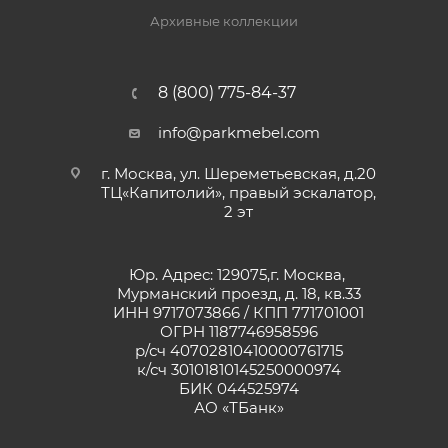
Архивные коллекции
8 (800) 775-84-37
info@parkmebel.com
г. Москва, ул. Шереметьевская, д.20
ТЦ«Капитолий», правый эскалатор,
2 эт
Юр. Адрес: 129075,г. Москва,
Мурманский проезд, д. 18, кв.33
ИНН 9717073866 / КПП 771701001
ОГРН 1187746958596
р/сч 40702810410000761715
к/сч 30101810145250000974
БИК 044525974
АО «ТБанк»