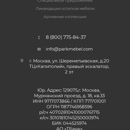
Специальное предложение
Ликвидация остатков мебели
Архивные коллекции
8 (800) 775-84-37
info@parkmebel.com
г. Москва, ул. Шереметьевская, д.20
ТЦ«Капитолий», правый эскалатор,
2 эт
Юр. Адрес: 129075,г. Москва,
Мурманский проезд, д. 18, кв.33
ИНН 9717073866 / КПП 771701001
ОГРН 1187746958596
р/сч 40702810410000761715
к/сч 30101810145250000974
БИК 044525974
АО «ТБанк»