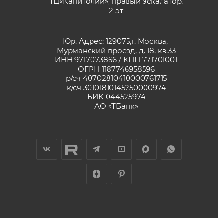
ТЦ«Капитолий», правый эскалатор,
2 эт
Юр. Адрес: 129075,г. Москва,
Мурманский проезд, д. 18, кв.33
ИНН 9717073866 / КПП 771701001
ОГРН 1187746958596
р/сч 40702810410000761715
к/сч 30101810145250000974
БИК 044525974
АО «ТБанк»