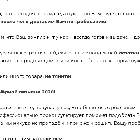
 зонт сегодня по скидке, а нужен он Вам будет только к 
 после чего доставим Вам по требованию!
, что Ваш зонт лежит у нас и всегда готов к выдаче и до
 условиях ограничений, связанных с пандемией,
остатк
своих загородных домах или иных объектах, которые ну
или иного товара,
не тяните!
ёрной пятнице 2020!
ается тем, что, покупая у нас, Вы общаетесь с реальны
офессионально проконсультирует, поможет подобрать Ва
тва мы никуда не пропадём и поможем решить Вашу пробл
нт и следим за наличием!