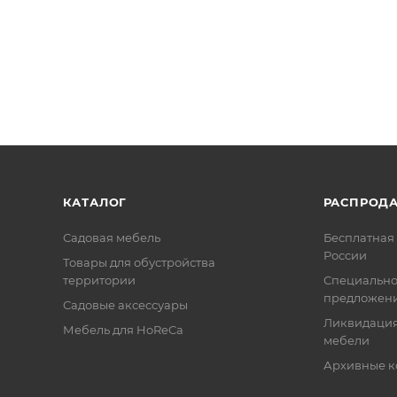
КАТАЛОГ
РАСПРОД
Садовая мебель
Бесплатная 
России
Товары для обустройства
территории
Специальн
предложен
Садовые аксессуары
Ликвидация
Мебель для HoReCa
мебели
Архивные к