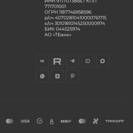
ИНН 9717073866 / КПП
771701001
ОГРН 1187746958596
р/сч 40702810410000761715
к/сч 30101810145250000974
БИК 044525974
АО «ТБанк»