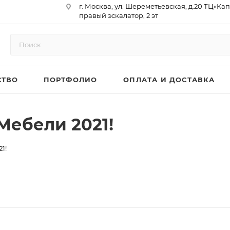
г. Москва, ул. Шереметьевская, д.20 ТЦ«Ка
правый эскалатор, 2 эт
Юр. Адрес: 129075,г. Москва,
Мурманский проезд, д. 18, кв.33
ИНН 9717073866 / КПП 771701001
ОГРН 1187746958596
СТВО
ПОРТФОЛИО
ОПЛАТА И ДОСТАВКА
р/сч 40702810410000761715
к/сч 30101810145250000974
БИК 044525974
АО «ТБанк»
Мебели 2021!
1!