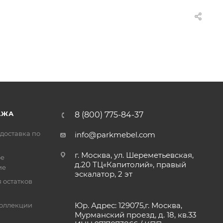
АЖА
8 (800) 775-84-37
доставка по
info@parkmebel.com
г. Москва, ул. Шереметьевская,
ое
д.20 ТЦ«Капитолий», правый
ие
эскалатор, 2 эт
 остатков
Юр. Адрес: 129075,г. Москва,
оллекции
Мурманский проезд, д. 18, кв.33