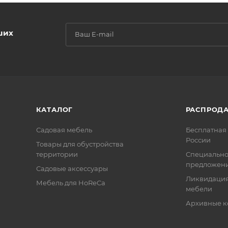
ших
КАТАЛОГ
РАСПРОД
Садовая мебель
Бесплатная 
России
Товары для обустройства
территории
Специальн
предложен
Садовые аксессуары
Ликвидация
Мебель для HoReCa
мебели
Архивные к