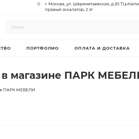
г. Москва, ул. Шереметьевская, д.20 ТЦ«Капи
правый эскалатор, 2 эт
Юр. Адрес: 129075,г. Москва,
Мурманский проезд, д. 18, кв.33
ИНН 9717073866 / КПП 771701001
ОГРН 1187746958596
СТВО
ПОРТФОЛИО
ОПЛАТА И ДОСТАВКА
р/сч 40702810410000761715
к/сч 30101810145250000974
БИК 044525974
АО «ТБанк»
 в магазине ПАРК МЕБЕЛ
не ПАРК МЕБЕЛИ