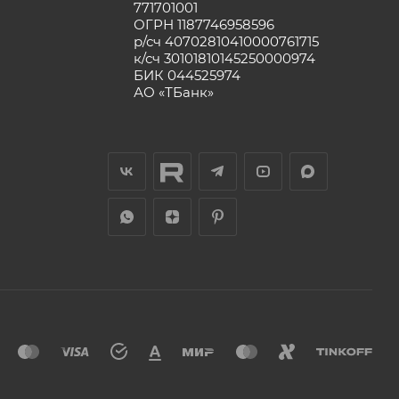
771701001
ОГРН 1187746958596
р/сч 40702810410000761715
к/сч 30101810145250000974
БИК 044525974
АО «ТБанк»