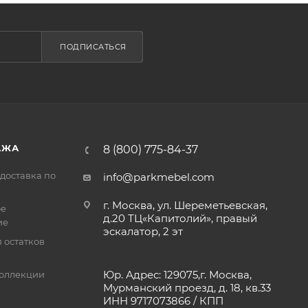
ПОДПИСАТЬСЯ
АЖА
8 (800) 775-84-37
доставка по
info@parkmebel.com
г. Москва, ул. Шереметьевская,
ое
д.20 ТЦ«Капитолий», правый
ие
эскалатор, 2 эт
 остатков
Юр. Адрес: 129075,г. Москва,
оллекции
Мурманский проезд, д. 18, кв.33
ИНН 9717073866 / КПП