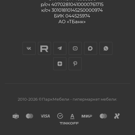
р/сч 40702810410000761715
к/сч 30101810145250000974
БИК 044525974
АО «ТБанк»
2010-2026 ©ПаркМебели - гипермаркет мебели: