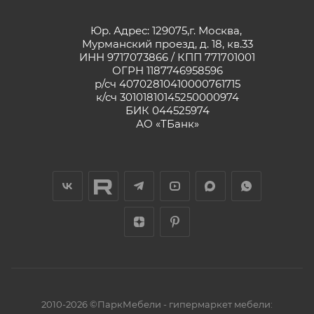
Юр. Адрес: 129075,г. Москва,
Мурманский проезд, д. 18, кв.33
ИНН 9717073866 / КПП 771701001
ОГРН 1187746958596
р/сч 40702810410000761715
к/сч 30101810145250000974
БИК 044525974
АО «ТБанк»
2010-2026 ©ПаркМебели - гипермаркет мебели: