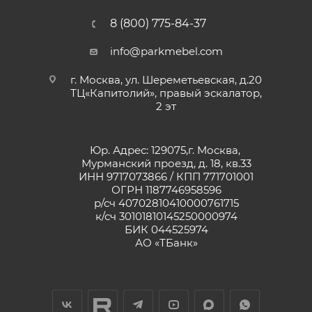
8 (800) 775-84-37
info@parkmebel.com
г. Москва, ул. Шереметьевская, д.20
ТЦ«Капитолий», правый эскалатор,
2 эт
Юр. Адрес: 129075,г. Москва,
Мурманский проезд, д. 18, кв.33
ИНН 9717073866 / КПП 771701001
ОГРН 1187746958596
р/сч 40702810410000761715
к/сч 30101810145250000974
БИК 044525974
АО «ТБанк»