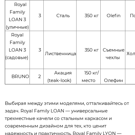
Royal
Family
3
Сталь
350 кг
Olefin
П
LOAN 3
(уличные)
Royal
Family
LOAN 3
3
350 кг
Съемные
Лиственница
Хол
(садовые)
чехлы
Акация
150 кг/
BRUNO
2
(teak-look)
место
Олефин
Выбирая между этими моделями, отталкивайтесь от
задач. Royal Family LOAN — универсальные
трехместные качели со стальным каркасом и
современным дизайном для тех, кто ценит
надежность и практичность. Royal Family LYON —