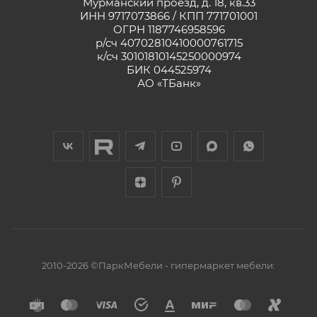
Мурманский проезд, д. 18, кв.33
ИНН 9717073866 / КПП 771701001
ОГРН 1187746958596
р/сч 40702810410000761715
к/сч 30101810145250000974
БИК 044525974
АО «ТБанк»
2010-2026 ©ПаркМебели - гипермаркет мебели: