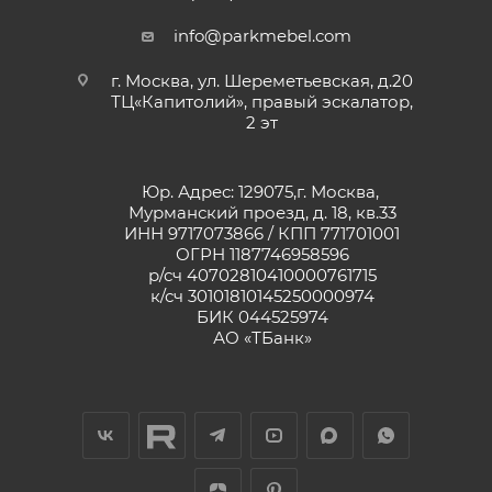
info@parkmebel.com
г. Москва, ул. Шереметьевская, д.20
ТЦ«Капитолий», правый эскалатор,
2 эт
Юр. Адрес: 129075,г. Москва,
Мурманский проезд, д. 18, кв.33
ИНН 9717073866 / КПП 771701001
ОГРН 1187746958596
р/сч 40702810410000761715
к/сч 30101810145250000974
БИК 044525974
АО «ТБанк»