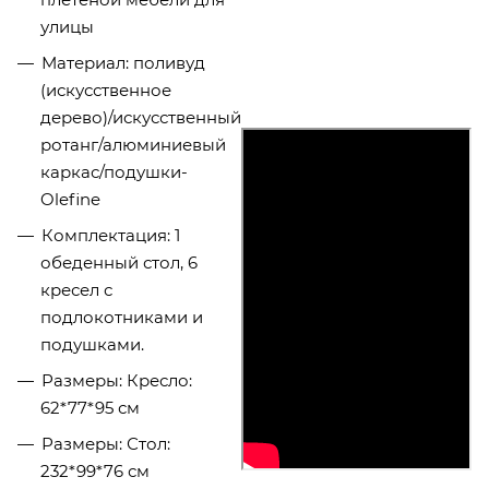
улицы
Материал:
поливуд
(искусственное
дерево)/искусственный
ротанг/алюминиевый
каркас/подушки-
Olefine
Комплектация: 1
обеденный стол, 6
кресел с
подлокотниками и
подушками.
Размеры:
Кресло:
62*77*95 см
Размеры:
Стол:
232*99*76 см