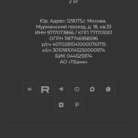
2 эт
Юр. Адрес: 129075,г. Москва,
Мурманский проезд, д. 18, кв.33
ИНН 9717073866 / КПП 771701001
ОГРН 1187746958596
р/сч 40702810410000761715
к/сч 30101810145250000974
БИК 044525974
АО «ТБанк»