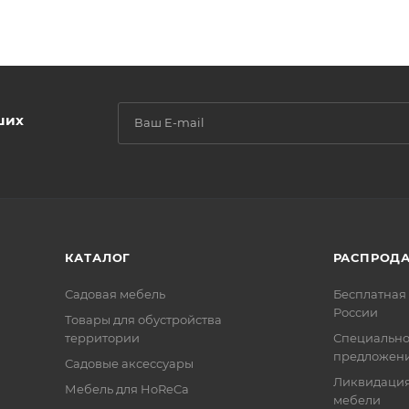
ших
КАТАЛОГ
РАСПРОД
Садовая мебель
Бесплатная 
России
Товары для обустройства
территории
Специальн
предложен
Садовые аксессуары
Ликвидация
Мебель для HoReCa
мебели