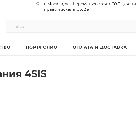
г. Москва, ул. Шереметьевская, д.20 ТЦ«Капи
правый эскалатор, 2 эт
Юр. Адрес: 129075,г. Москва,
Мурманский проезд, д. 18, кв.33
ИНН 9717073866 / КПП 771701001
ОГРН 1187746958596
СТВО
ПОРТФОЛИО
ОПЛАТА И ДОСТАВКА
р/сч 40702810410000761715
к/сч 30101810145250000974
БИК 044525974
АО «ТБанк»
ния 4SIS