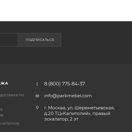
ПОДПИСАТЬСЯ
АЖА
8 (800) 775-84-37
доставка по
info@parkmebel.com
г. Москва, ул. Шереметьевская,
ое
д.20 ТЦ«Капитолий», правый
ие
эскалатор, 2 эт
 остатков