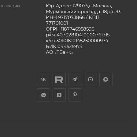
Юр. Адрес: 129075,г. Москва,
оллекции
Мурманский проезд, д. 18, кв.33
ИНН 9717073866 / КПП
771701001
ОГРН 1187746958596
р/сч 40702810410000761715
к/сч 30101810145250000974
БИК 044525974
АО «ТБанк»