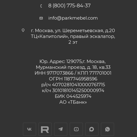
8 (800) 775-84-37
info@parkmebel.com
г. Москва, ул. Шереметьевская, д.20
ТЦ«Капитолий», правый эскалатор,
2 эт
Юр. Адрес: 129075,г. Москва,
Мурманский проезд, д. 18, кв.33
ИНН 9717073866 / КПП 771701001
ОГРН 1187746958596
р/сч 40702810410000761715
к/сч 30101810145250000974
БИК 044525974
АО «ТБанк»